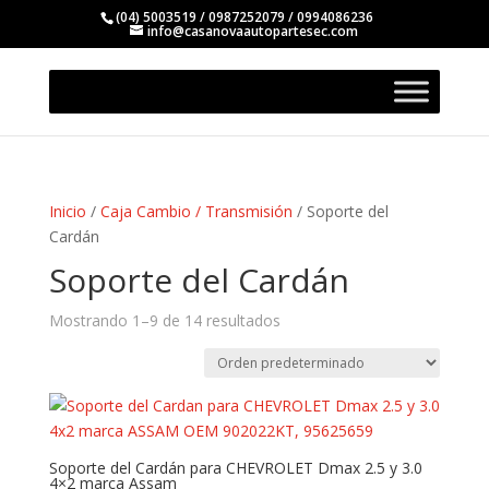
(04) 5003519 / 0987252079 / 0994086236
info@casanovaautopartesec.com
Inicio
/
Caja Cambio / Transmisión
/ Soporte del
Cardán
Soporte del Cardán
Mostrando 1–9 de 14 resultados
Soporte del Cardán para CHEVROLET Dmax 2.5 y 3.0
4×2 marca Assam