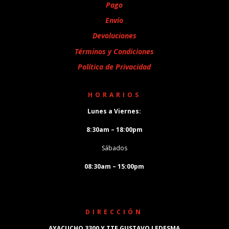
Mitsubishi Galant
1
Pago
Envío
Mitsubishi L200
1
Devoluciones
Nissan 2400 Z24-KA24
1
Términos y Condiciones
Política de Privacidad
NPR
1
Toyota Corolla 1.6cc 4A
1
HORARIOS
Toyota Corona 18R
1
Lunes a Viernes:
8:30am – 18:00pm
Toyota Hilux
1
Sábados
Toyota Runner
1
08:30am – 15:00pm
DIRECCIÓN
AYACUCHO 3300 Y TTE GUSTAVO LEDESMA