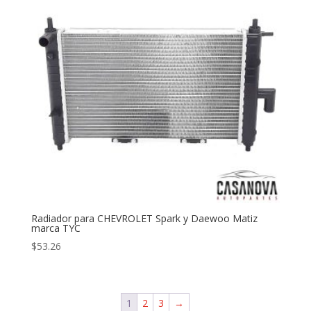
Radiador para CHEVROLET Spark y Daewoo Matiz
marca TYC
$
53.26
1
2
3
→