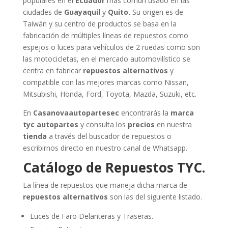
populares en el
Ecuador
más común usado en las
ciudades de
Guayaquil
y
Quito.
Su origen es de
Taiwán y su centro de productos se basa en la
fabricación de múltiples líneas de repuestos como
espejos o luces para vehículos de 2 ruedas como son
las motocicletas, en el mercado automovilístico se
centra en fabricar
repuestos alternativos
y
compatible con las mejores marcas como Nissan,
Mitsubishi, Honda, Ford, Toyota, Mazda, Suzuki, etc.
En
Casanovaautopartesec
encontrarás la
marca
tyc autopartes
y consulta los
precios
en nuestra
tienda
a través del buscador de repuestos o
escribirnos directo en nuestro canal de Whatsapp.
Catálogo de Repuestos TYC.
La línea de repuestos que maneja dicha marca de
repuestos alternativos
son las del siguiente listado.
Luces de Faro Delanteras y Traseras.