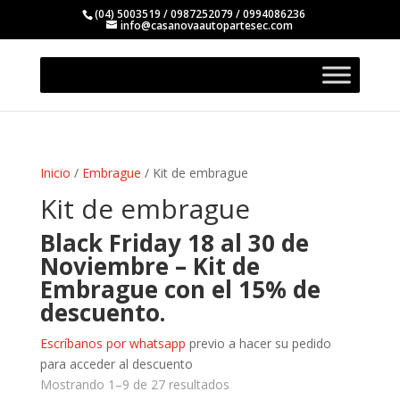
(04) 5003519 / 0987252079 / 0994086236
info@casanovaautopartesec.com
Inicio
/
Embrague
/ Kit de embrague
Kit de embrague
Black Friday 18 al 30 de
Noviembre – Kit de
Embrague con el 15% de
descuento.
Escríbanos por whatsapp
previo a hacer su pedido
para acceder al descuento
Mostrando 1–9 de 27 resultados