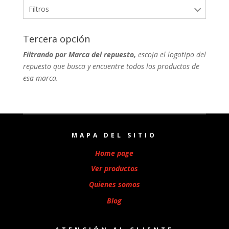
Filtros
Tercera opción
Filtrando por Marca del repuesto,
escoja el logotipo del
repuesto que busca y encuentre todos los productos de
esa marca.
MAPA DEL SITIO
Home page
Ver productos
Quienes somos
Blog