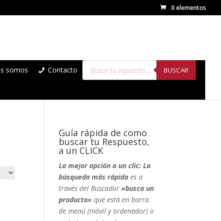
0 elementos
Búsqueda
es somos
Contacto
de
BUSCAR
productos
Guía rápida de como
buscar tu Respuesto,
a un CLICK
La mejor opción a un clic: La
búsqueda más rápida
es a
través del Buscador
«busca un
producto»
que está en barra
de menú (móvil y ordenador) o