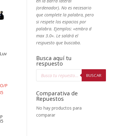
en la barra lateral
(ordenador). No
es necesario
que complete la palabra, pero
si respete los espacios por
palabra. Ejemplos: «embra d
max 3.0». Le saldrá el
respuesto que buscaba.
 Luv
Busca aquí tu
respuesto
Búsqueda
de
BUSCAR
productos
Comparativa de
Repuestos
No hay productos para
comparar
/P
85