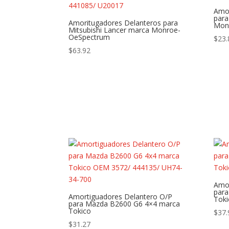
Amor
para
Amoritugadores Delanteros para
Mon
Mitsubishi Lancer marca Monroe-
OeSpectrum
$
23.
$
63.92
Amor
para
Amortiguadores Delantero O/P
Toki
para Mazda B2600 G6 4×4 marca
Tokico
$
37.
$
31.27