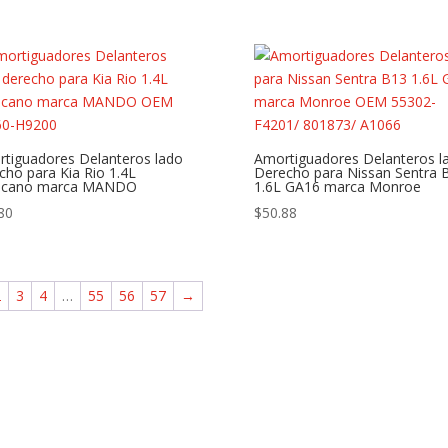
tiguadores Delanteros lado
Amortiguadores Delanteros l
cho para Kia Rio 1.4L
Derecho para Nissan Sentra 
icano marca MANDO
1.6L GA16 marca Monroe
80
$
50.88
2
3
4
…
55
56
57
→