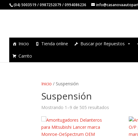
(04) 5003519 / 0987252079 / 0994086236
info@casanovaautopar
Inicio
Tienda online
Buscar por Repuestos
Carrito
Inicio
/ Suspensión
Suspensión
Mostrando 1–9 de 505 resultados