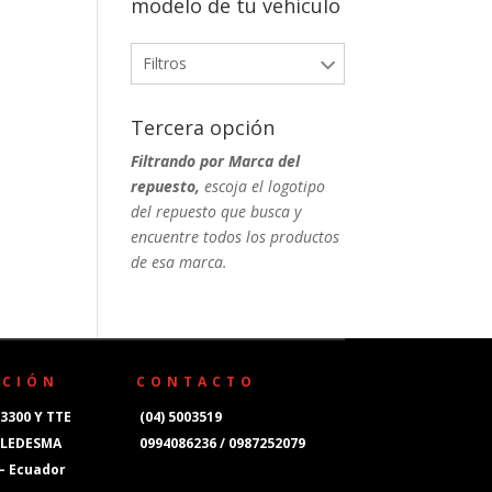
modelo de tu vehículo
Filtros
Tercera opción
Filtrando por Marca del
repuesto,
escoja el logotipo
del repuesto que busca y
encuentre todos los productos
de esa marca.
CCIÓN
CONTACTO
3300 Y TTE
(04) 5003519
 LEDESMA
0994086236 / 0987252079
 – Ecuador