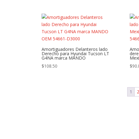
Amortiguadores Delanteros lado
Amor
Derecho para Hyundai Tucson LT
dere
G4NA marca MANDO
Mex
$
108.50
$
90.
1