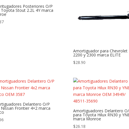
itugadores Posteriores O/P
 Toyota Stout 2.2L 4Y marca
roe
87
Amortiguador para Chevrolet
2200 y 2300 marca ELITE
$
28.90
tiguadores Delantero O/P
 Nissan Frontier 4×2 marca
Amortiguadores Delantero O
co
para Toyota Hilux RN30 y YN
marca Monroe
96
$
26.18