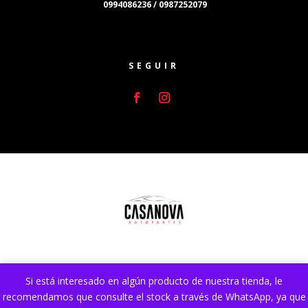
0994086236 / 0987252079
SEGUIR
Si está interesado en algún producto de nuestra tienda, le
Sitio web desarrollado por
Lumocai.com
. Mejorado y
recomendamos que consulte el stock a través de WhatsApp, ya que
Optimizado por
DA SEO Ecuador