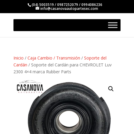
(04) 5003519 / 0987252079 / 0994086236
info@casanovaautopartesec.com
Inicio
/
Caja Cambio / Transmisión
/
Soporte del
Cardán
/ Soporte del Cardán para CHEVROLET Luv
2300 4×4 marca Rubber Parts