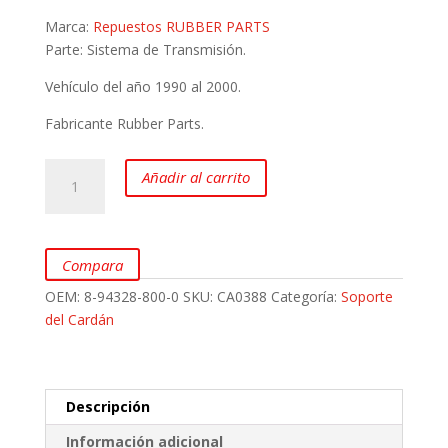
Marca:
Repuestos RUBBER PARTS
Parte: Sistema de Transmisión.
Vehículo del año 1990 al 2000.
Fabricante Rubber Parts.
Soporte
Añadir al carrito
del
Cardán
para
CHEVROLET
Compara
Luv
OEM:
8-94328-800-0
SKU:
CA0388
Categoría:
Soporte
2300
del Cardán
4x4
marca
Rubber
Parts
Descripción
cantidad
Información adicional