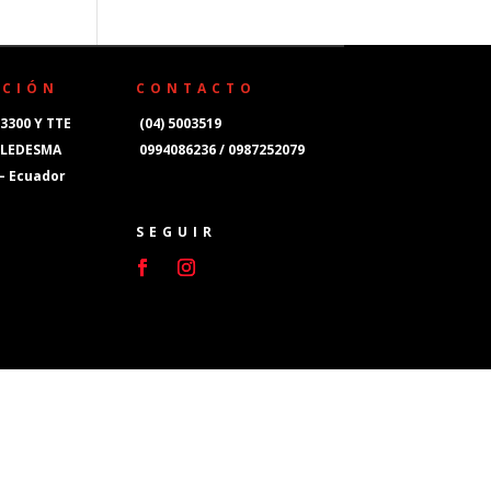
CCIÓN
CONTACTO
3300 Y TTE
(04) 5003519
 LEDESMA
0994086236 / 0987252079
 – Ecuador
SEGUIR