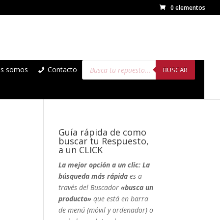
0 elementos
Búsqueda
es somos
Contacto
de
BUSCAR
productos
Guía rápida de como
buscar tu Respuesto,
a un CLICK
La mejor opción a un clic: La
búsqueda más rápida
es a
través del Buscador
«busca un
producto»
que está en barra
de menú (móvil y ordenador) o