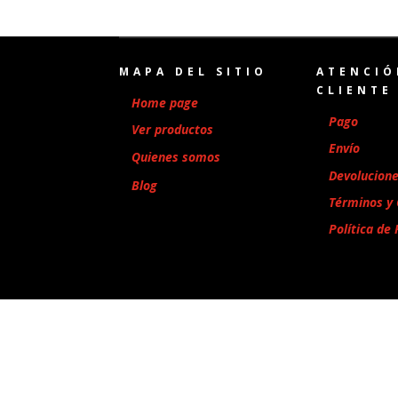
MAPA DEL SITIO
ATENCIÓ
CLIENTE
Home page
Pago
Ver productos
Envío
Quienes somos
Devolucion
Blog
Términos y 
Política de 