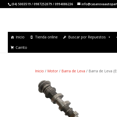
(04) 5003519 / 0987252079 / 0994086236
info@casanovaautopar
Inicio
Tienda online
Buscar por Repuestos
Carrito
Inicio
/
Motor
/
Barra de Leva
/ Barra de Leva (