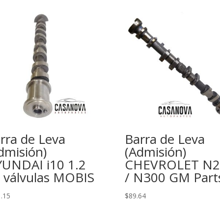
rra de Leva
Barra de Leva
dmisión)
(Admisión)
UNDAI i10 1.2
CHEVROLET N2
 válvulas MOBIS
/ N300 GM Part
.15
$
89.64