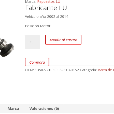
Marca:
Repuestos LU
Fabricante LU
Vehículo año 2002 al 2014
Posición Motor.
Barra
Añadir al carrito
de
Leva
(Escape)
TOYOTA
Compara
Yaris
OEM:
13502-21030
SKU:
CA0152
Categoría:
Barra de 
1.3
/
1.5
L
1NZFE
/
2NZFE
Marca
Valoraciones (0)
LU