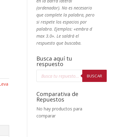
en la barra lateral
(ordenador). No
es necesario
que complete la palabra, pero
si respete los espacios por
palabra. Ejemplos: «embra d
max 3.0». Le saldrá el
respuesto que buscaba.
Busca aquí tu
respuesto
Búsqueda
de
BUSCAR
productos
Leva
Comparativa de
Repuestos
No hay productos para
comparar