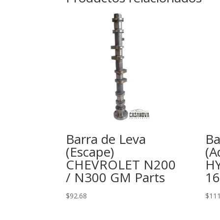
Barra de Leva
Ba
(Escape)
(A
CHEVROLET N200
HY
/ N300 GM Parts
16
$
92.68
$
111