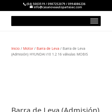
(04) 5003519 / 0987252079 / 0994086236
info@casanovaautopartesec.com
Inicio
/
Motor
/
Barra de Leva
/ Barra de Leva
(Admisión) HYUNDAI i10 1.2 16 válvulas MOBIS
Barra de Leva (Admisión)