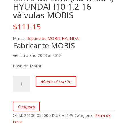
HYUNDAI i10 1.2 16
válvulas MOBIS
$
111.15
Marca:
Repuestos MOBIS HYUNDAI
Fabricante MOBIS
Vehículo año 2008 al 2012
Posición Motor.
Barra
Añadir al carrito
de
Leva
(Admisión)
HYUNDAI
Compara
i10
OEM:
24100-03000
SKU:
CA0149
Categoría:
Barra de
1.2
Leva
16