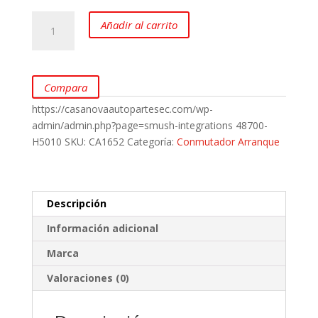
Conmutador
Añadir al carrito
Arranque
para
Datsun
1200
Compara
A12
https://casanovaautopartesec.com/wp-
marca
admin/admin.php?page=smush-integrations
48700-
GEN
H5010
SKU:
CA1652
Categoría:
Conmutador Arranque
cantidad
Descripción
Información adicional
Marca
Valoraciones (0)