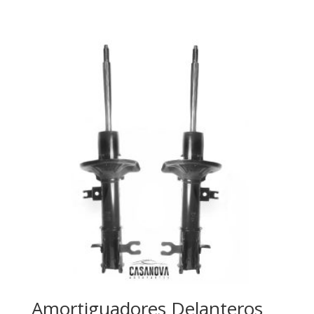
de
precios:
desde
$48.90
hasta
$97.80
Amortiguadores Delanteros