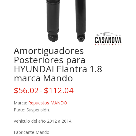
Amortiguadores
Posteriores para
HYUNDAI Elantra 1.8
marca Mando
Rango
$
56.02
-
$
112.04
de
precios:
Marca:
Repuestos MANDO
desde
Parte: Suspensión.
$56.02
Vehículo del año 2012 a 2014.
hasta
$112.04
Fabricante Mando.