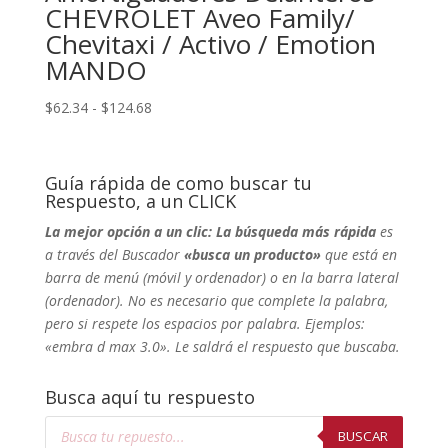
CHEVROLET Aveo Family/
Chevitaxi / Activo / Emotion
MANDO
Rango
$
62.34
-
$
124.68
de
precios:
desde
Guía rápida de como buscar tu
$62.34
Respuesto, a un CLICK
hasta
La mejor opción a un clic: La búsqueda más rápida
es
$124.68
a través del Buscador
«busca un producto»
que está en
barra de menú (móvil y ordenador) o en la barra lateral
(ordenador). No
es necesario que complete la palabra,
pero si respete los espacios por palabra. Ejemplos:
«embra d max 3.0». Le saldrá el respuesto que buscaba.
Busca aquí tu respuesto
Búsqueda
de
BUSCAR