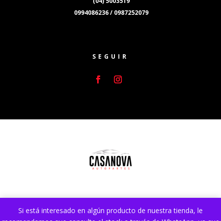
(04) 5003519
0994086236 / 0987252079
SEGUIR
Si está interesado en algún producto de nuestra tienda, le
Sitio web desarrollado por
Lumocai.com
. Mejorado y