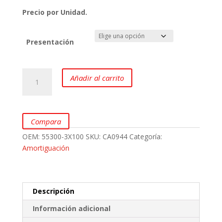
Precio por Unidad.
Presentación
Amortiguadores
Añadir al carrito
Posteriores
para
HYUNDAI
Elantra
Compara
1.8
OEM:
55300-3X100
SKU:
CA0944
Categoría:
marca
Amortiguación
Mando
cantidad
Descripción
Información adicional