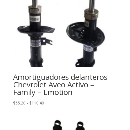
Amortiguadores delanteros
Chevrolet Aveo Activo –
Family – Emotion
Rango
$
55.20
-
$
110.40
de
precios:
desde
$55.20