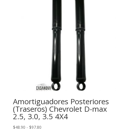
hasta
$110.40
Amortiguadores Posteriores
(Traseros) Chevrolet D-max
2.5, 3.0, 3.5 4X4
Rango
$
48.90
-
$
97.80