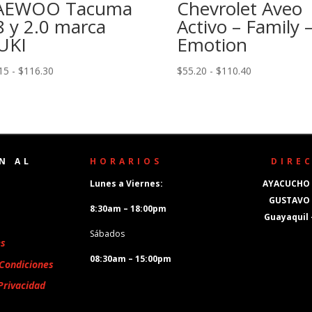
AEWOO Tacuma
Chevrolet Aveo
8 y 2.0 marca
Activo – Family 
UKI
Emotion
Rango
Rango
15
-
$
116.30
$
55.20
-
$
110.40
de
de
precios:
precios:
desde
desde
$58.15
$55.20
hasta
hasta
N AL
HORARIOS
DIRE
$116.30
$110.40
Lunes a Viernes:
AYACUCHO 
GUSTAVO
8:30am – 18:00pm
Guayaquil
Sábados
es
08:30am – 15:00pm
Condiciones
Privacidad