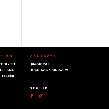
–
CCIÓN
CONTACTO
3300 Y TTE
(04) 5003519
 LEDESMA
0994086236 / 0987252079
 – Ecuador
SEGUIR