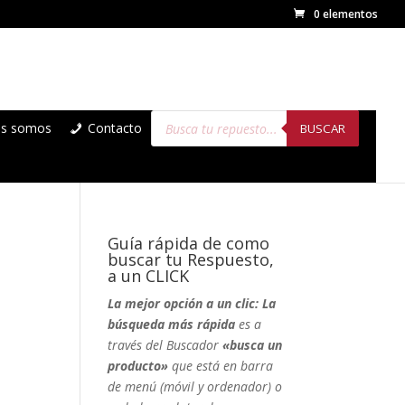
0 elementos
Búsqueda
es somos
Contacto
de
BUSCAR
productos
Guía rápida de como
buscar tu Respuesto,
a un CLICK
La mejor opción a un clic: La
búsqueda más rápida
es a
,
través del Buscador
«busca un
producto»
que está en barra
de menú (móvil y ordenador) o