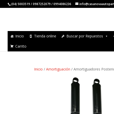
(04) 5003519 / 0987252079 / 0994086236
info@casanovaautopar
Inicio
Tienda online
Buscar por Repuestos
Carrito
Inicio
/
Amortiguación
/ Amortiguadores Posterio