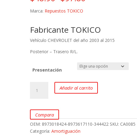
de
precios:
Marca:
Repuestos TOKICO
desde
$48.90
Fabricante TOKICO
hasta
$97.80
Vehículo CHEVROLET del año 2003 al 2015
Posterior – Trasero R/L.
Presentación
Amortiguadores
Añadir al carrito
Posteriores
(Traseros)
Chevrolet
D-
Compara
max
OEM:
8973018424-8973617110-344422
SKU:
CA0085
2.5,
Categoría:
Amortiguación
3.0,