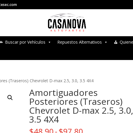
tesec.com
Buscar por Vehículos
Repuestos Alternativos
Quien
res (Traseros) Chevrolet D-max 2.5, 3.0, 3.5 4X4
Amortiguadores
Posteriores (Traseros)
Chevrolet D-max 2.5, 3.0
3.5 4X4
Rango
$
48.90
-
$
97.80