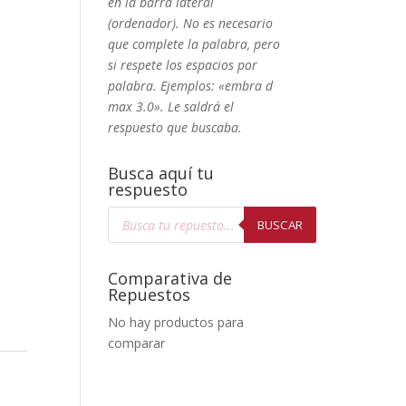
en la barra lateral
(ordenador). No
es necesario
que complete la palabra, pero
si respete los espacios por
palabra. Ejemplos: «embra d
max 3.0». Le saldrá el
respuesto que buscaba.
Busca aquí tu
respuesto
Búsqueda
de
BUSCAR
productos
Comparativa de
Repuestos
No hay productos para
comparar