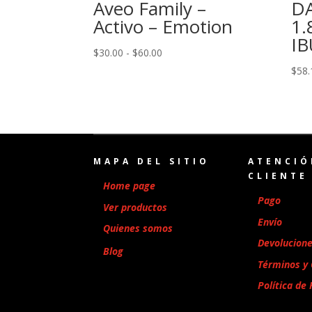
Aveo Family –
D
Activo – Emotion
1.
IB
Rango
$
30.00
-
$
60.00
de
$
58.
precios:
desde
$30.00
hasta
$60.00
MAPA DEL SITIO
ATENCIÓ
CLIENTE
Home page
Pago
Ver productos
Envío
Quienes somos
Devolucion
Blog
Términos y 
Política de 