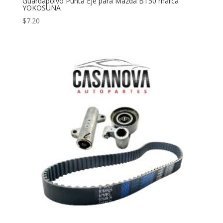
Guardapolvo Punta Eje para Mazda BT50 marca
YOKOSUNA
$
7.20