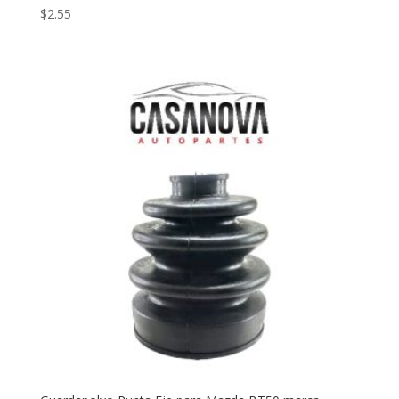
$
2.55