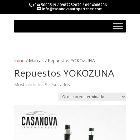
(04) 5003519 / 0987252079 / 0994086236
info@casanovaautopartesec.com
Inicio
/ Marcas / Repuestos YOKOZUNA
Repuestos YOKOZUNA
Mostrando los 9 resultados