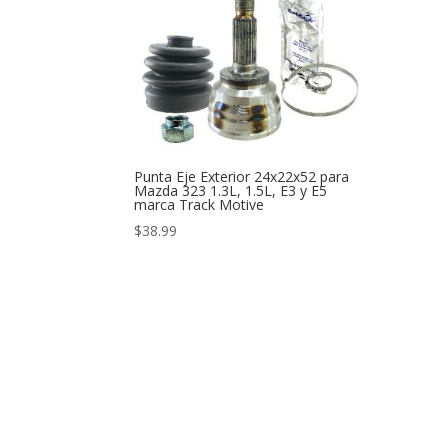
Punta Eje Exterior 24x22x52 para
Mazda 323 1.3L, 1.5L, E3 y E5
marca Track Motive
$
38.99