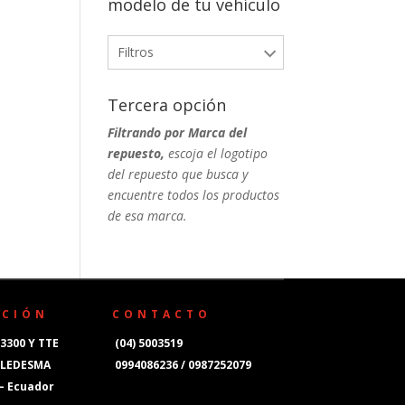
modelo de tu vehículo
Filtros
Tercera opción
Filtrando por Marca del
repuesto,
escoja el logotipo
del repuesto que busca y
encuentre todos los productos
de esa marca.
CCIÓN
CONTACTO
3300 Y TTE
(04) 5003519
 LEDESMA
0994086236 / 0987252079
 – Ecuador