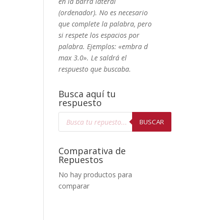
en la barra lateral
(ordenador). No
es necesario
que complete la palabra, pero
si respete los espacios por
palabra. Ejemplos: «embra d
max 3.0». Le saldrá el
respuesto que buscaba.
Busca aquí tu
respuesto
Búsqueda
de
BUSCAR
productos
Comparativa de
Repuestos
No hay productos para
comparar