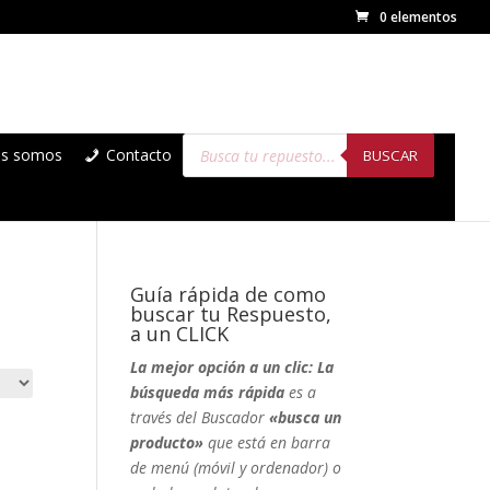
0 elementos
Búsqueda
es somos
Contacto
de
BUSCAR
productos
Guía rápida de como
buscar tu Respuesto,
a un CLICK
La mejor opción a un clic: La
búsqueda más rápida
es a
través del Buscador
«busca un
producto»
que está en barra
de menú (móvil y ordenador) o