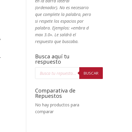
en la barra lateral
(ordenador). No
es necesario
que complete la palabra, pero
si respete los espacios por
palabra. Ejemplos: «embra d
max 3.0». Le saldrá el
respuesto que buscaba.
Busca aquí tu
L
respuesto
Búsqueda
de
BUSCAR
productos
Comparativa de
Repuestos
No hay productos para
comparar