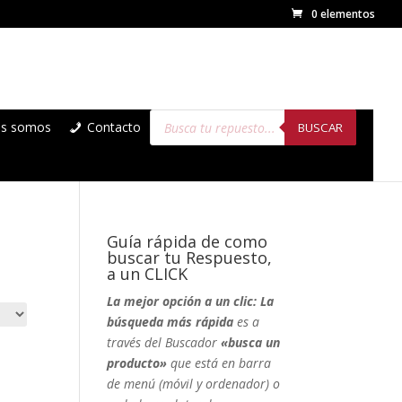
0 elementos
Búsqueda
es somos
Contacto
de
BUSCAR
productos
Guía rápida de como
buscar tu Respuesto,
a un CLICK
La mejor opción a un clic: La
búsqueda más rápida
es a
través del Buscador
«busca un
producto»
que está en barra
de menú (móvil y ordenador) o