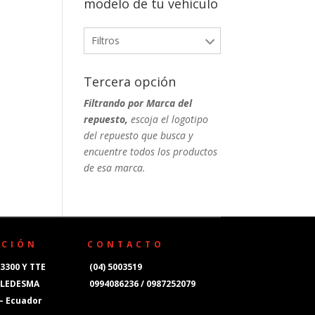
modelo de tu vehículo
Filtros
Tercera opción
Filtrando por Marca del
repuesto,
escoja el logotipo
del repuesto que busca y
encuentre todos los productos
de esa marca.
CCIÓN
CONTACTO
3300 Y TTE
(04) 5003519
 LEDESMA
0994086236 / 0987252079
 – Ecuador