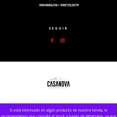
0994086236 / 0987252079
SEGUIR
Si está interesado en algún producto de nuestra tienda, le
Sitio web desarrollado por
Lumocai.com
. Mejorado y
recomendamos que consulte el stock a través de WhatsApp, ya que
Optimizado por
DA SEO Ecuador