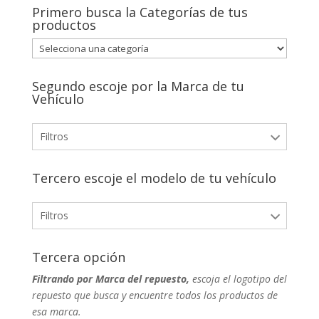
Primero busca la Categorías de tus
productos
Segundo escoje por la Marca de tu
Vehículo
Filtros
Chevrolet
1
Tercero escoje el modelo de tu vehículo
Nissan
1
Filtros
Chevrolet Cruze
1
Tercera opción
Filtrando por Marca del repuesto,
Nissan Urvan
1
escoja el logotipo del
repuesto que busca y encuentre todos los productos de
esa marca.