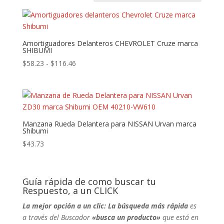
Amortiguadores Delanteros CHEVROLET Cruze marca
SHIBUMI
Rango
$
58.23
-
$
116.46
de
precios:
desde
$58.23
hasta
Manzana Rueda Delantera para NISSAN Urvan marca
Shibumi
$116.46
$
43.73
Guía rápida de como buscar tu
Respuesto, a un CLICK
La mejor opción a un clic: La búsqueda más rápida
es
a través del Buscador
«busca un producto»
que está en