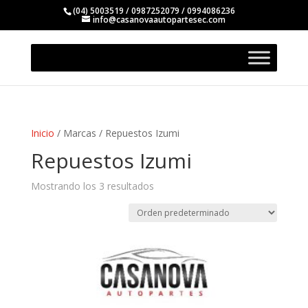
(04) 5003519 / 0987252079 / 0994086236
info@casanovaautopartesec.com
Inicio
/ Marcas / Repuestos Izumi
Repuestos Izumi
Mostrando los 3 resultados