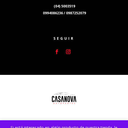
(04) 5003519
0994086236 / 0987252079
SEGUIR
Si está interesado en algún producto de nuestra tienda, le