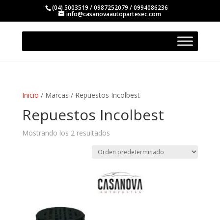
(04) 5003519 / 0987252079 / 0994086236
info@casanovaautopartesec.com
Inicio
/ Marcas / Repuestos Incolbest
Repuestos Incolbest
Mostrando los 2 resultados