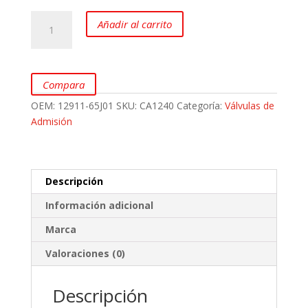
Válvulas
Añadir al carrito
de
Admisión
para
Chevrolet
Compara
Gran
OEM:
12911-65J01
SKU:
CA1240
Categoría:
Válvulas de
Vitara
Admisión
SZ
2.0L
marca
Fuji
Descripción
cantidad
Información adicional
Marca
Valoraciones (0)
Descripción