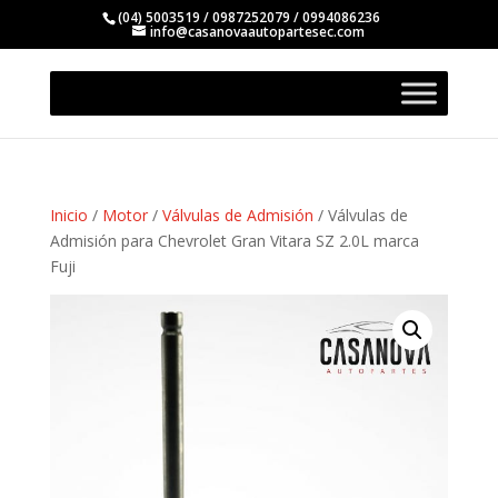
(04) 5003519 / 0987252079 / 0994086236
info@casanovaautopartesec.com
Inicio
/
Motor
/
Válvulas de Admisión
/ Válvulas de
Admisión para Chevrolet Gran Vitara SZ 2.0L marca
Fuji