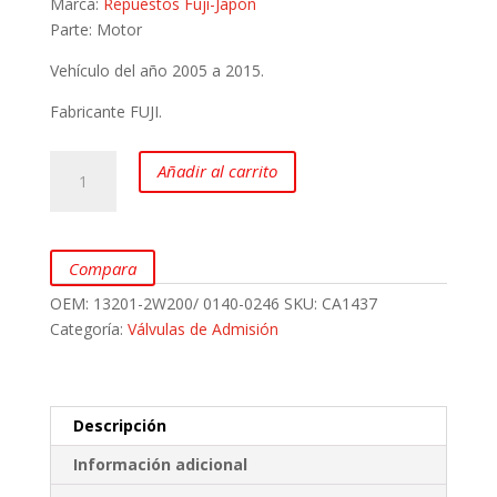
Marca:
Repuestos Fuji-Japón
Parte: Motor
Vehículo del año 2005 a 2015.
Fabricante FUJI.
Válvula
Añadir al carrito
de
Admisión
para
Nissan
Compara
Urvan
OEM:
13201-2W200/ 0140-0246
SKU:
CA1437
ZD30
Categoría:
Válvulas de Admisión
marca
FUJI
cantidad
Descripción
Información adicional