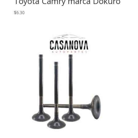
Toyota Camry marca Dokuro
$
6.30