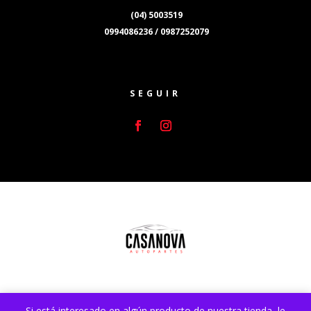
(04) 5003519
0994086236 / 0987252079
SEGUIR
Si está interesado en algún producto de nuestra tienda, le