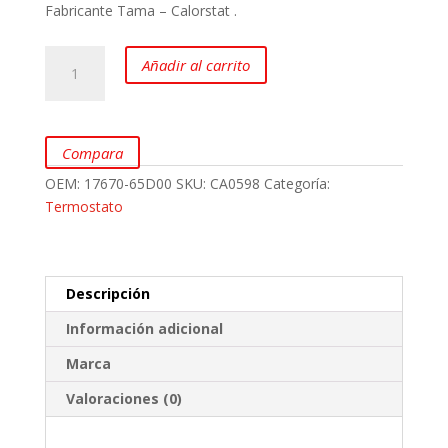
Fabricante Tama – Calorstat .
Termostato
Añadir al carrito
para
CHEVROLET
Gran
Vitara
Compara
2.0
OEM:
17670-65D00
SKU:
CA0598
Categoría:
marca
Termostato
Tama
Calorstat
cantidad
Descripción
Información adicional
Marca
Valoraciones (0)