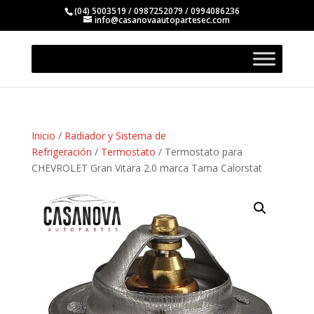
(04) 5003519 / 0987252079 / 0994086236
info@casanovaautopartesec.com
Inicio
/
Radiador y Sistema de
Refrigeración
/
Termostato
/ Termostato para
CHEVROLET Gran Vitara 2.0 marca Tama Calorstat