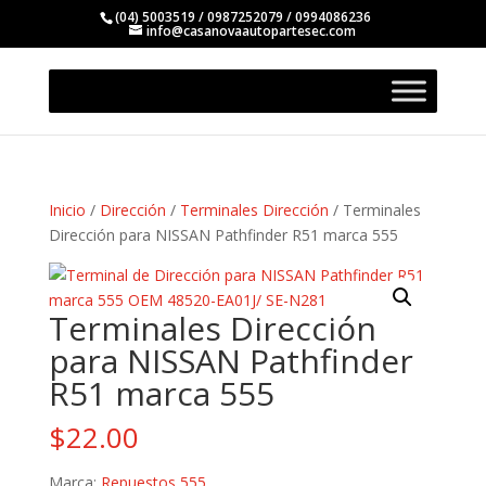
(04) 5003519 / 0987252079 / 0994086236
info@casanovaautopartesec.com
Inicio
/
Dirección
/
Terminales Dirección
/ Terminales
Dirección para NISSAN Pathfinder R51 marca 555
Terminales Dirección
para NISSAN Pathfinder
R51 marca 555
$
22.00
Marca:
Repuestos 555