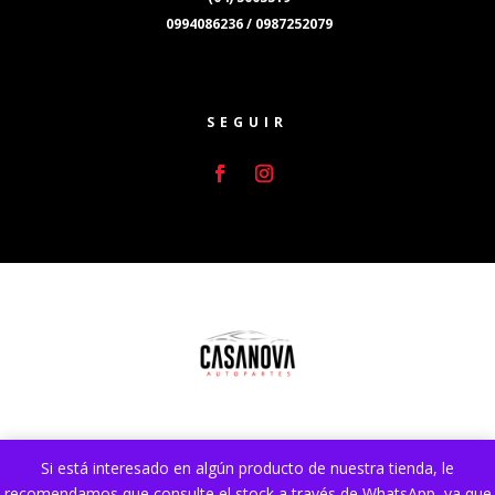
0994086236 / 0987252079
SEGUIR
Si está interesado en algún producto de nuestra tienda, le
Sitio web desarrollado por
Lumocai.com
. Mejorado y
recomendamos que consulte el stock a través de WhatsApp, ya que