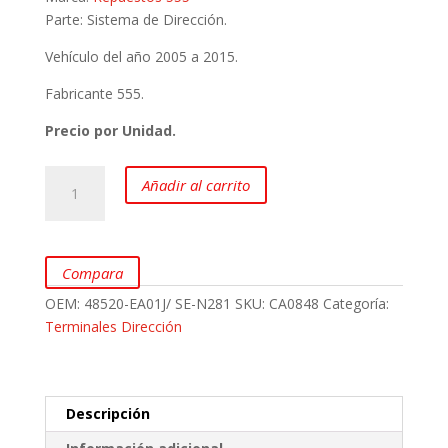
Parte: Sistema de Dirección.
Vehículo del año 2005 a 2015.
Fabricante 555.
Precio por Unidad.
Terminales
Añadir al carrito
Dirección
para
NISSAN
Pathfinder
Compara
R51
OEM:
48520-EA01J/ SE-N281
SKU:
CA0848
Categoría:
marca
Terminales Dirección
555
cantidad
Descripción