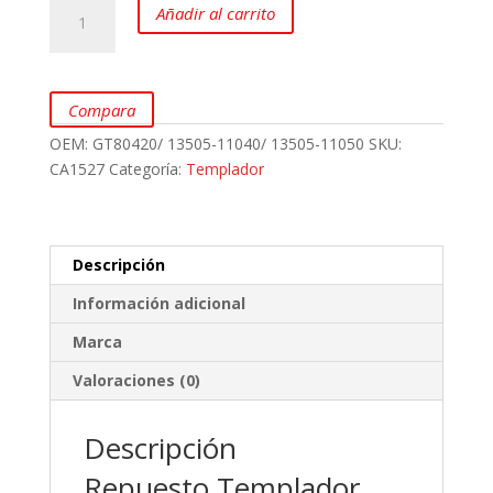
Templador
Añadir al carrito
para
Toyota
Corolla
1.3
Compara
y
OEM:
GT80420/ 13505-11040/ 13505-11050
SKU:
1.4L
CA1527
Categoría:
Templador
4E-
FE
marca
GMB
Descripción
cantidad
Información adicional
Marca
Valoraciones (0)
Descripción
Repuesto Templador.