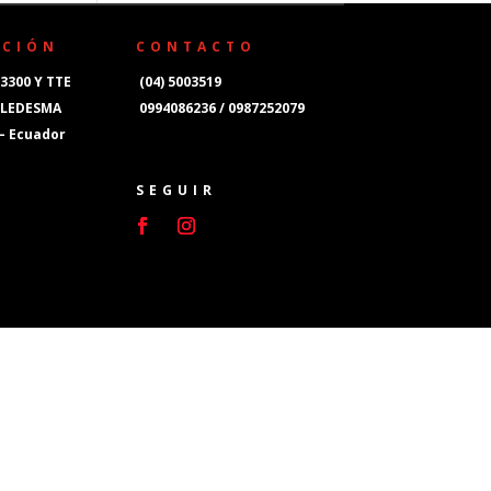
CCIÓN
CONTACTO
3300 Y TTE
(04) 5003519
 LEDESMA
0994086236 / 0987252079
 – Ecuador
SEGUIR