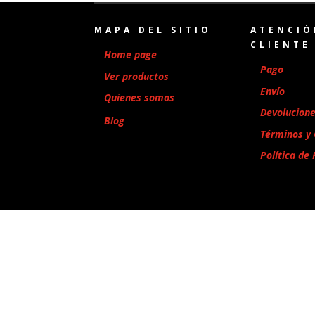
MAPA DEL SITIO
ATENCIÓ
CLIENTE
Home page
Pago
Ver productos
Envío
Quienes somos
Devolucion
Blog
Términos y 
Política de 