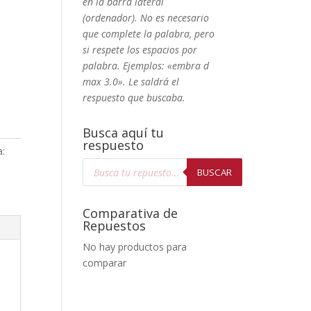
en la barra lateral
(ordenador). No
es necesario
que complete la palabra, pero
si respete los espacios por
palabra. Ejemplos: «embra d
max 3.0». Le saldrá el
respuesto que buscaba.
Busca aquí tu
respuesto
a:
Búsqueda
de
BUSCAR
productos
Comparativa de
Repuestos
No hay productos para
comparar