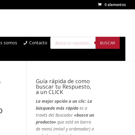
0 elementos
Búsqueda
es somos
Contacto
de
BUSCAR
productos
Guía rápida de como
a
buscar tu Respuesto,
a un CLICK
La mejor opción a un clic: La
o
búsqueda más rápida
es a
través del Buscador
«busca un
producto»
que está en barra
de menú (móvil y ordenador) o