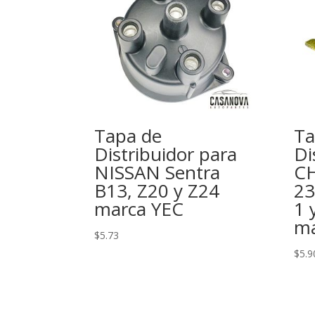
Tapa de
Ta
Distribuidor para
Di
NISSAN Sentra
C
B13, Z20 y Z24
23
marca YEC
1 
ma
$
5.73
$
5.9