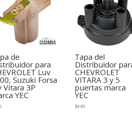
pa de
Tapa del
stribuidor para
Distribuidor par
HEVROLET Luv
CHEVROLET
00, Suzuki Forsa
VITARA 3 y 5
y Vitara 3P
puertas marca
rca YEC
YEC
0
$
8.80