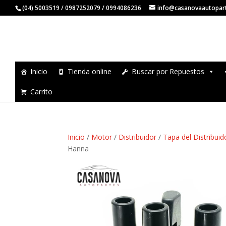
(04) 5003519 / 0987252079 / 0994086236
info@casanovaautopar
Inicio
Tienda online
Buscar por Repuestos
Carrito
Inicio
/
Motor
/
Distribuidor
/
Tapa del Distribuid
Hanna