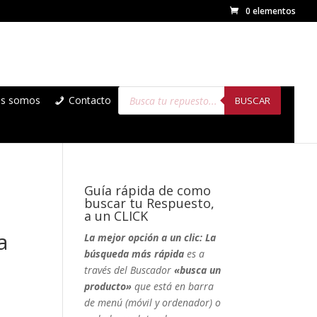
0 elementos
Búsqueda
es somos
Contacto
de
BUSCAR
productos
Guía rápida de como
buscar tu Respuesto,
a un CLICK
a
La mejor opción a un clic: La
búsqueda más rápida
es a
través del Buscador
«busca un
producto»
que está en barra
de menú (móvil y ordenador) o