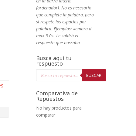
en la barra lateral
(ordenador). No
es necesario
que complete la palabra, pero
si respete los espacios por
palabra. Ejemplos: «embra d
max 3.0». Le saldrá el
respuesto que buscaba.
Busca aquí tu
respuesto
Búsqueda
de
BUSCAR
productos
PS
Comparativa de
Repuestos
No hay productos para
comparar