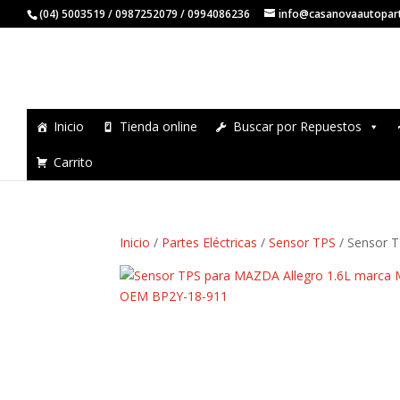
(04) 5003519 / 0987252079 / 0994086236
info@casanovaautopar
Inicio
Tienda online
Buscar por Repuestos
Carrito
Inicio
/
Partes Eléctricas
/
Sensor TPS
/ Sensor 