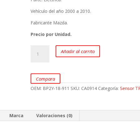
Vehículo del año 2000 a 2010.
Fabricante Mazda.
Precio por Unidad.
Sensor
Añadir al carrito
TPS
para
MAZDA
Allegro
Compara
1.6L
OEM:
BP2Y-18-911
SKU:
CA0914
Categoría:
Sensor T
marca
Mazda
cantidad
Marca
Valoraciones (0)