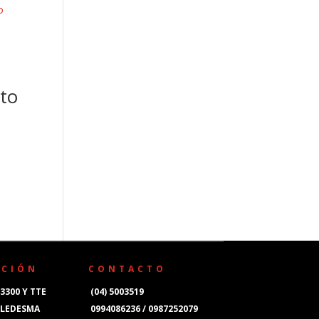
a
to
CCIÓN
CONTACTO
3300 Y TTE
(04) 5003519
 LEDESMA
0994086236 / 0987252079