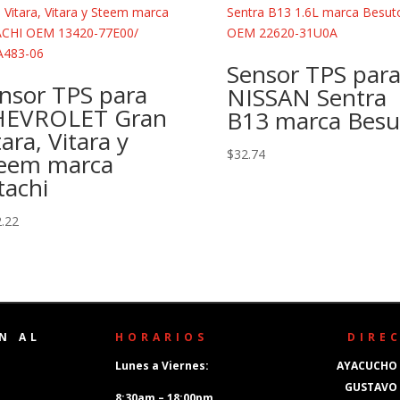
Sensor TPS par
nsor TPS para
NISSAN Sentra
HEVROLET Gran
B13 marca Besu
tara, Vitara y
$
32.74
eem marca
tachi
.22
N AL
HORARIOS
DIRE
Lunes a Viernes:
AYACUCHO 
GUSTAVO
8:30am – 18:00pm