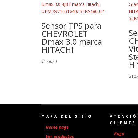
Sensor TPS para
Se
CHEVROLET
C
Dmax 3.0 marca
Vi
HITACHI
St
$
128.20
Hi
$
102
MAPA DEL SITIO
ATENCIÓ
CLIENTE
Home page
Pago
Ver productos