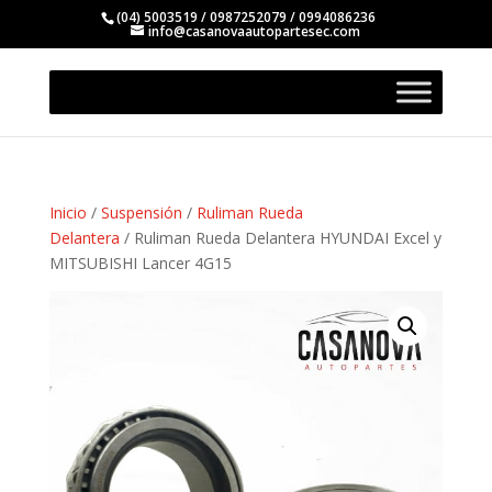
(04) 5003519 / 0987252079 / 0994086236
info@casanovaautopartesec.com
Inicio
/
Suspensión
/
Ruliman Rueda
Delantera
/ Ruliman Rueda Delantera HYUNDAI Excel y
MITSUBISHI Lancer 4G15