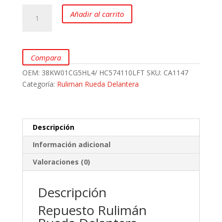
Ruliman
Añadir al carrito
Rueda
Delantera
HYUNDAI
Excel
Compara
y
OEM:
38KW01CG5HL4/ HC574110LFT
SKU:
CA1147
MITSUBISHI
Categoría:
Ruliman Rueda Delantera
Lancer
4G15
cantidad
Descripción
Información adicional
Valoraciones (0)
Descripción
Repuesto Rulimán