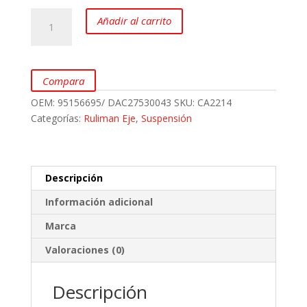
Ruliman
Añadir al carrito
eje
posterior
para
Chevrolet
Compara
Corsa
OEM:
95156695/ DAC27530043
SKU:
CA2214
Evolution
Categorías:
Ruliman Eje
,
Suspensión
marca
BQB
cantidad
Descripción
Información adicional
Marca
Valoraciones (0)
Descripción