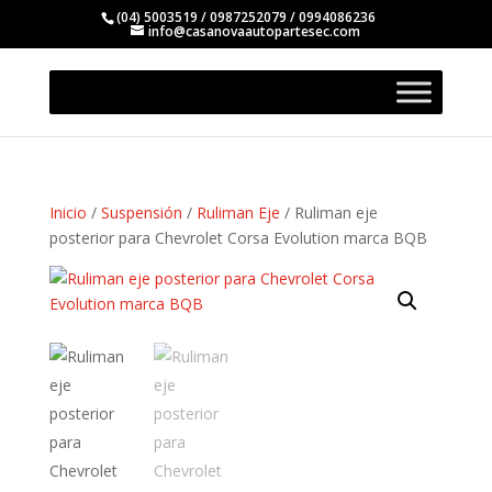
(04) 5003519 / 0987252079 / 0994086236
info@casanovaautopartesec.com
Inicio
/
Suspensión
/
Ruliman Eje
/ Ruliman eje
posterior para Chevrolet Corsa Evolution marca BQB