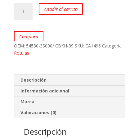
Rotula
Añadir al carrito
inferior
para
Hyundai
Tucson
Compara
iX,
OEM:
54530-3S000/ CBKH-39
SKU:
CA1496
Categoría:
Kia
Rotulas
Sportage
R
y
Hyundai
Descripción
Sonata
Información adicional
marca
CTR
Marca
cantidad
Valoraciones (0)
Descripción