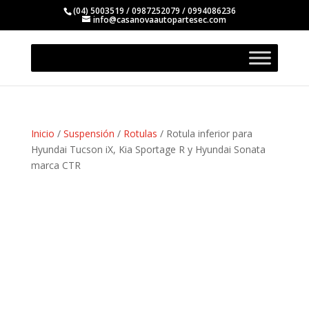
(04) 5003519 / 0987252079 / 0994086236
info@casanovaautopartesec.com
Inicio
/
Suspensión
/
Rotulas
/ Rotula inferior para
Hyundai Tucson iX, Kia Sportage R y Hyundai Sonata
marca CTR