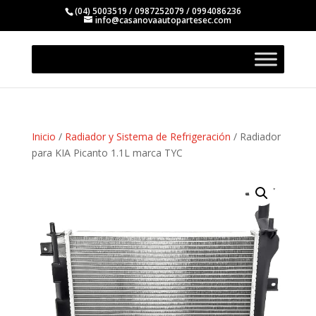
(04) 5003519 / 0987252079 / 0994086236
info@casanovaautopartesec.com
Inicio
/
Radiador y Sistema de Refrigeración
/ Radiador
para KIA Picanto 1.1L marca TYC