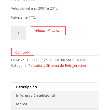
Vehículo del año 2007 a 2015.
Fabricante TYC.
Radiador
Añadir al carrito
para
KIA
Picanto
1.1L
Compara
marca
OEM:
25310-1Y100/ 25310-G6200
SKU:
CA0740
TYC
Categoría:
Radiador y Sistema de Refrigeración
cantidad
Descripción
Información adicional
Marca