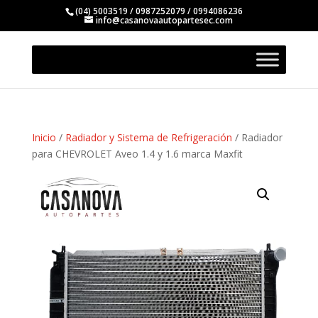
(04) 5003519 / 0987252079 / 0994086236
info@casanovaautopartesec.com
Inicio
/
Radiador y Sistema de Refrigeración
/ Radiador
para CHEVROLET Aveo 1.4 y 1.6 marca Maxfit