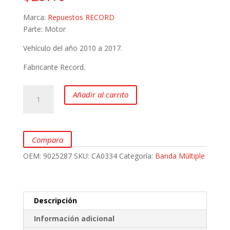
Marca:
Repuestos RECORD
Parte: Motor
Vehículo del año 2010 a 2017.
Fabricante Record.
Polea
Añadir al carrito
Tensora
Banda
Múltiple
para
Compara
CHEVROLET
OEM:
9025287
SKU:
CA0334
Categoría:
Banda Múltiple
Sail
marca
RECORD
cantidad
Descripción
Información adicional