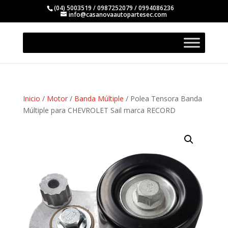
(04) 5003519 / 0987252079 / 0994086236
info@casanovaautopartesec.com
Inicio
/
Motor
/
Banda Múltiple
/ Polea Tensora Banda
Múltiple para CHEVROLET Sail marca RECORD