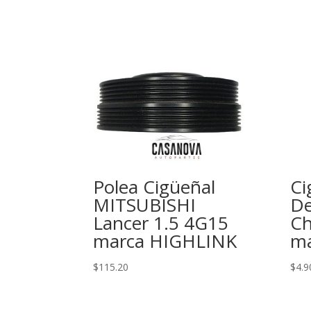
Polea Cigüeñal
Ci
MITSUBISHI
De
Lancer 1.5 4G15
Ch
marca HIGHLINK
ma
$
115.20
$
4.9