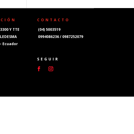
CCIÓN
CONTACTO
3300 Y TTE
(04) 5003519
 LEDESMA
0994086236 / 0987252079
 – Ecuador
SEGUIR