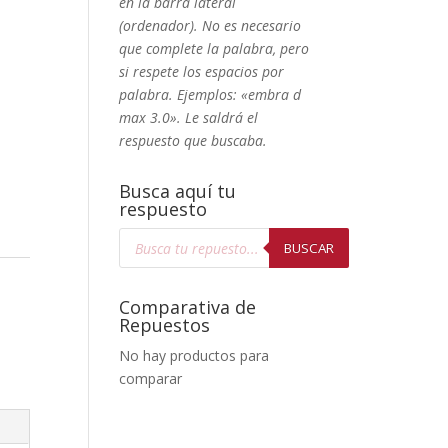
en la barra lateral
(ordenador). No
es necesario
que complete la palabra, pero
si respete los espacios por
palabra. Ejemplos: «embra d
max 3.0». Le saldrá el
respuesto que buscaba.
Busca aquí tu
respuesto
Búsqueda
de
BUSCAR
productos
Comparativa de
Repuestos
No hay productos para
comparar