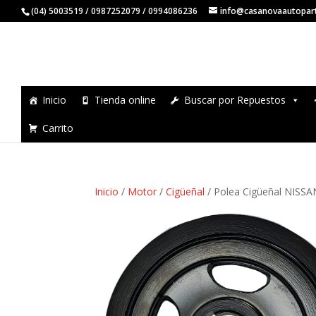
(04) 5003519 / 0987252079 / 0994086236
info@casanovaautopar
Inicio
Tienda online
Buscar por Repuestos
Carrito
Inicio
/
Motor
/
Cigüeñal
/ Polea Cigüeñal NISSA