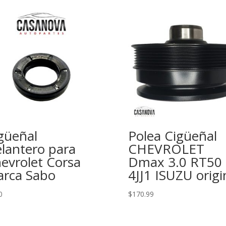
güeñal
Polea Cigüeñal
lantero para
CHEVROLET
evrolet Corsa
Dmax 3.0 RT50
rca Sabo
4JJ1 ISUZU origi
0
$
170.99