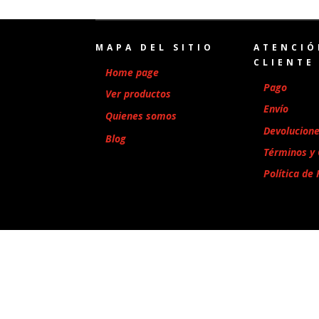
MAPA DEL SITIO
ATENCIÓ
CLIENTE
Home page
Pago
Ver productos
Envío
Quienes somos
Devolucion
Blog
Términos y 
Política de 