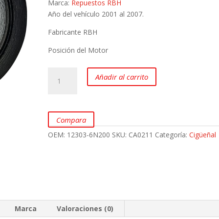
Marca:
Repuestos RBH
Año del vehículo 2001 al 2007.
Fabricante RBH
Posición del Motor
Polea
Añadir al carrito
Cigüeñal
NISSAN
Xtrail
2.5
Compara
QR25
OEM:
12303-6N200
SKU:
CA0211
Categoría:
Cigüeñal
T30
marca
RBH
cantidad
Marca
Valoraciones (0)