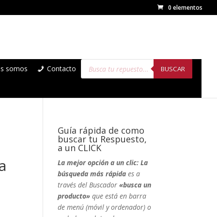
0 elementos
Búsqueda
es somos
Contacto
de
BUSCAR
productos
Guía rápida de como
buscar tu Respuesto,
a un CLICK
a
La mejor opción a un clic: La
búsqueda más rápida
es a
través del Buscador
«busca un
producto»
que está en barra
de menú (móvil y ordenador) o