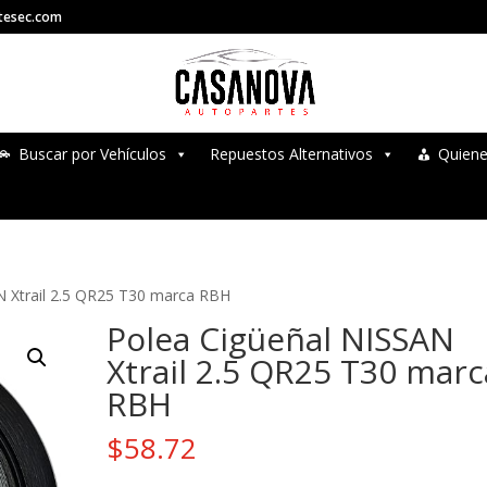
tesec.com
Buscar por Vehículos
Repuestos Alternativos
Quien
N Xtrail 2.5 QR25 T30 marca RBH
Polea Cigüeñal NISSAN
Xtrail 2.5 QR25 T30 marc
RBH
$
58.72