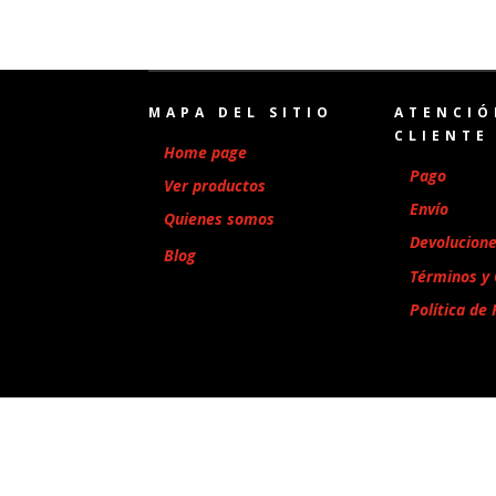
MAPA DEL SITIO
ATENCIÓ
CLIENTE
Home page
Pago
Ver productos
Envío
Quienes somos
Devolucion
Blog
Términos y 
Política de 