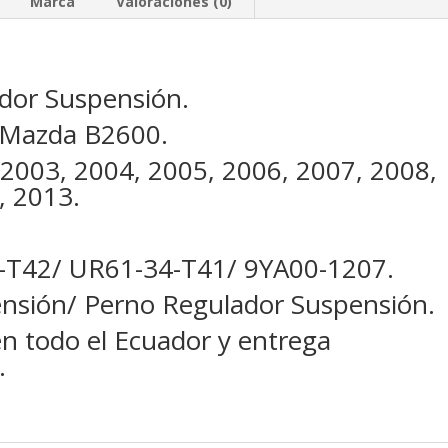
Marca
Valoraciones (0)
cantidad
dor Suspensión.
 Mazda B2600.
 2003, 2004, 2005, 2006, 2007, 2008,
, 2013.
42/ UR61-34-T41/ 9YA00-1207.
ensión/ Perno Regulador Suspensión.
en todo el Ecuador y entrega
.