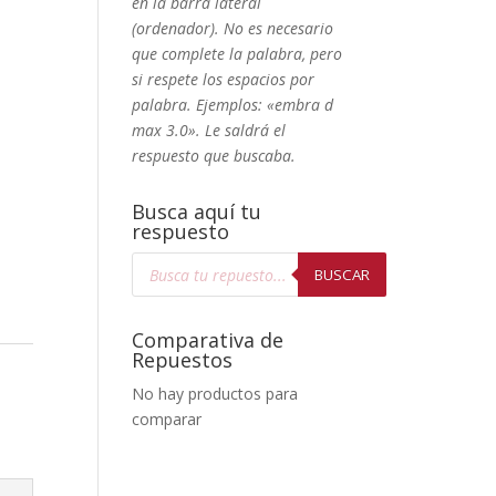
en la barra lateral
(ordenador). No
es necesario
que complete la palabra, pero
si respete los espacios por
palabra. Ejemplos: «embra d
max 3.0». Le saldrá el
respuesto que buscaba.
Busca aquí tu
respuesto
Búsqueda
de
BUSCAR
productos
Comparativa de
Repuestos
No hay productos para
comparar