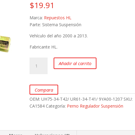
$
19.91
Marca:
Repuestos HL
Parte: Sistema Suspensión
Vehículo del año 2000 a 2013.
Fabricante HL.
Perno
Añadir al carrito
Regulador
Suspensión
para
Mazda
Compara
BT50
OEM:
UH75-34-T42/ UR61-34-T41/ 9YA00-1207
SKU:
y
CA1584
Categoría:
Perno Regulador Suspensión
Mazda
B2600
marca
HL