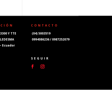
CCIÓN
CONTACTO
3300 Y TTE
(04) 5003519
 LEDESMA
0994086236 / 0987252079
 – Ecuador
SEGUIR