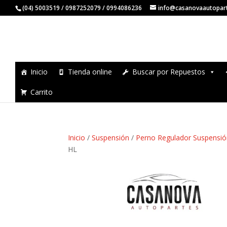
(04) 5003519 / 0987252079 / 0994086236
info@casanovaautopar
Inicio
Tienda online
Buscar por Repuestos
Carrito
Inicio
/
Suspensión
/
Perno Regulador Suspensi
HL