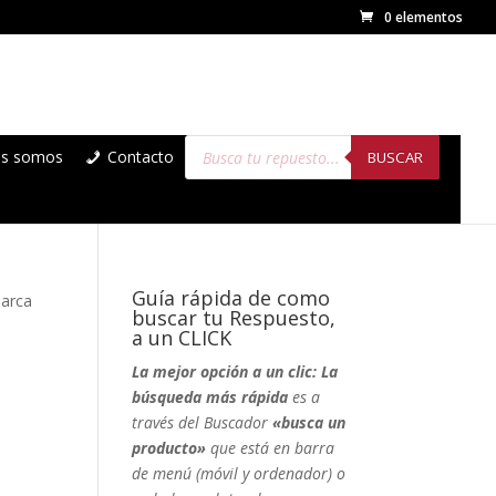
0 elementos
Búsqueda
es somos
Contacto
de
BUSCAR
productos
Guía rápida de como
marca
buscar tu Respuesto,
a un CLICK
La mejor opción a un clic: La
búsqueda más rápida
es a
través del Buscador
«busca un
producto»
que está en barra
de menú (móvil y ordenador) o