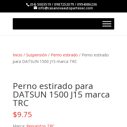
(04) 5003519 / 0987252079 / 0994086236
info@casanovaautopartesec.com
Inicio
/
Suspensión
/
Perno estirado
/ Perno estirado
para DATSUN 1500 J15 marca TRC
Perno estirado para
DATSUN 1500 J15 marca
TRC
$
9.75
Marca:
Repuestos TRC