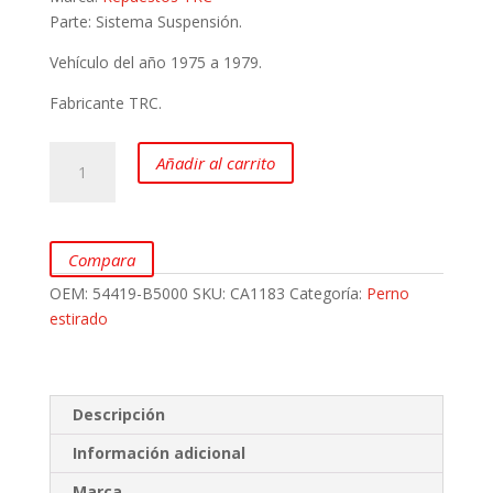
Parte: Sistema Suspensión.
Vehículo del año 1975 a 1979.
Fabricante TRC.
Perno
Añadir al carrito
estirado
para
DATSUN
1500
Compara
J15
OEM:
54419-B5000
SKU:
CA1183
Categoría:
Perno
marca
estirado
TRC
cantidad
Descripción
Información adicional
Marca