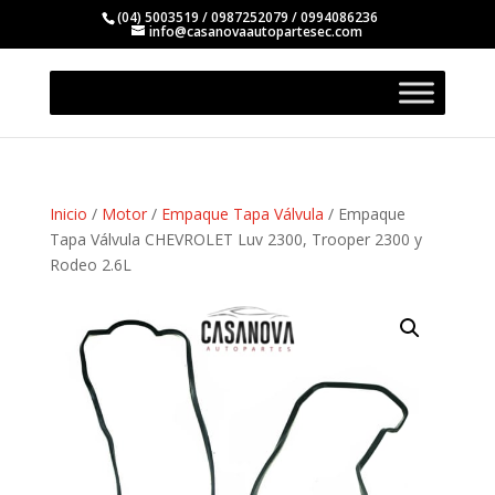
(04) 5003519 / 0987252079 / 0994086236
info@casanovaautopartesec.com
Inicio
/
Motor
/
Empaque Tapa Válvula
/ Empaque
Tapa Válvula CHEVROLET Luv 2300, Trooper 2300 y
Rodeo 2.6L