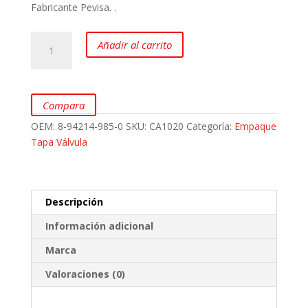
Fabricante Pevisa. .
Empaque
Añadir al carrito
Tapa
Válvula
CHEVROLET
Luv
Compara
2300,
OEM:
8-94214-985-0
SKU:
CA1020
Categoría:
Empaque
Trooper
Tapa Válvula
2300
y
Rodeo
2.6L
Descripción
cantidad
Información adicional
Marca
Valoraciones (0)