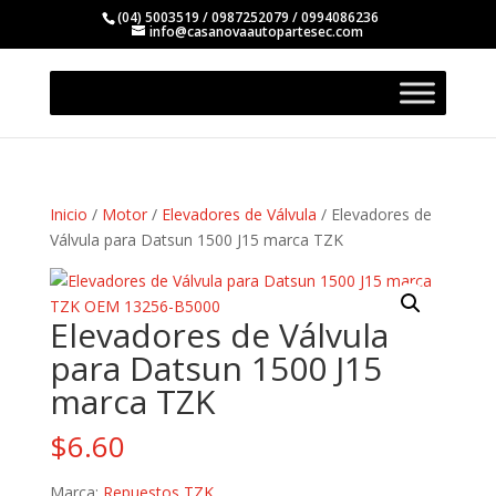
(04) 5003519 / 0987252079 / 0994086236
info@casanovaautopartesec.com
Inicio
/
Motor
/
Elevadores de Válvula
/ Elevadores de
Válvula para Datsun 1500 J15 marca TZK
Elevadores de Válvula
para Datsun 1500 J15
marca TZK
$
6.60
Marca:
Repuestos TZK