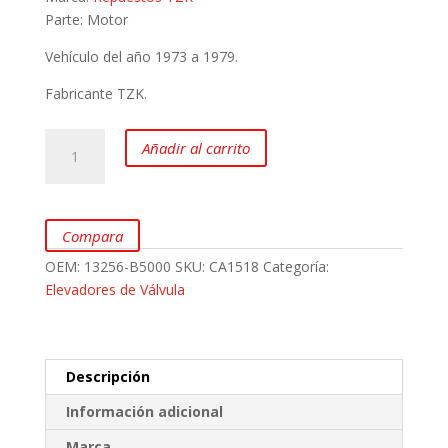
Parte: Motor
Vehículo del año 1973 a 1979.
Fabricante TZK.
Elevadores
Añadir al carrito
de
Válvula
para
Datsun
Compara
1500
OEM:
13256-B5000
SKU:
CA1518
Categoría:
J15
Elevadores de Válvula
marca
TZK
cantidad
Descripción
Información adicional
Marca