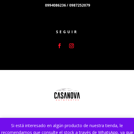
0994086236 / 0987252079
SEGUIR
Si está interesado en algún producto de nuestra tienda, le
Sitio web desarrollado por
Lumocai.com
. Mejorado y
recomendamos que consulte el stock a través de WhatsApp, ya que
Optimizado por
DA SEO Ecuador