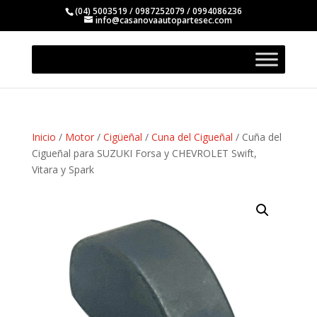
(04) 5003519 / 0987252079 / 0994086236
info@casanovaautopartesec.com
Inicio
/
Motor
/
Cigüeñal
/
Cuna del Cigueñal
/ Cuña del
Cigueñal para SUZUKI Forsa y CHEVROLET Swift,
Vitara y Spark