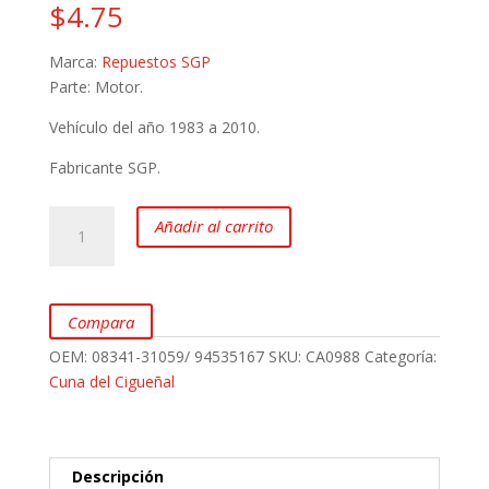
$
4.75
Marca:
Repuestos SGP
Parte: Motor.
Vehículo del año 1983 a 2010.
Fabricante SGP.
Cuña
Añadir al carrito
del
Cigueñal
para
SUZUKI
Compara
Forsa
OEM:
08341-31059/ 94535167
SKU:
CA0988
Categoría:
y
Cuna del Cigueñal
CHEVROLET
Swift,
Vitara
y
Descripción