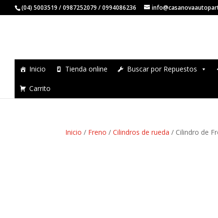
(04) 5003519 / 0987252079 / 0994086236
info@casanovaautopar
Inicio
Tienda online
Buscar por Repuestos
Carrito
Inicio
/
Freno
/
Cilindros de rueda
/ Cilindro de 