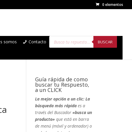
0 elementos
Búsqueda
es somos
Contacto
de
BUSCAR
productos
Guía rápida de como
buscar tu Respuesto,
a un CLICK
La mejor opción a un clic: La
búsqueda más rápida
es a
ca
través del Buscador
«busca un
producto»
que está en barra
de menú (móvil y ordenador) o