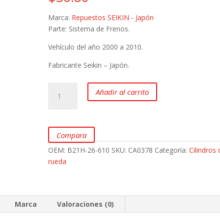
Marca:
Repuestos SEIKIN - Japón
Parte: Sistema de Frenos.
Vehículo del año 2000 a 2010.
Fabricante Seikin – Japón.
Cilindro
Añadir al carrito
de
Freno
de
Rueda
Compara
Posterior
OEM:
B21H-26-610
SKU:
CA0378
Categoría:
Cilindros 
para
rueda
MAZDA
Allegro
1.6L
marca
Marca
Valoraciones (0)
Seikin