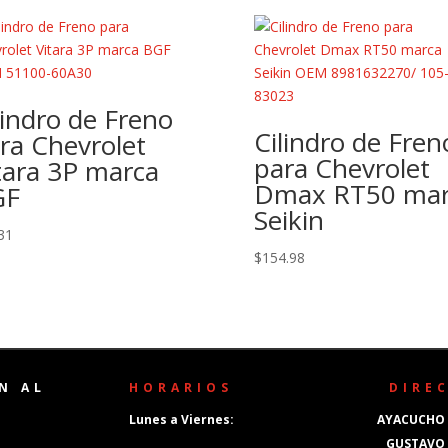
lindro de Freno
Cilindro de Fren
ra Chevrolet
para Chevrolet
tara 3P marca
Dmax RT50 mar
GF
Seikin
31
$
154.98
N AL
HORARIOS
DIRE
Lunes a Viernes:
AYACUCHO 
GUSTAVO