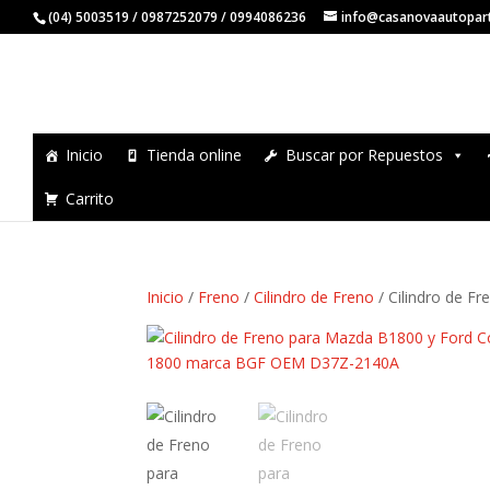
(04) 5003519 / 0987252079 / 0994086236
info@casanovaautopar
Inicio
Tienda online
Buscar por Repuestos
Carrito
Inicio
/
Freno
/
Cilindro de Freno
/ Cilindro de F