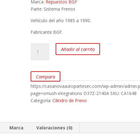
Marca:
Repuestos BGF
Parte: Sistema Frenos
Vehículo del año 1985 a 1990.
Fabricante BGF.
Cilindro
Añadir al carrito
de
Freno
para
Mazda
Compara
B1800
https://casanovaautopartesec.com/wp-admin/admin.
y
page=smush-integrations
D37Z-2140A
SKU:
CA1648
Ford
Categoría:
Cilindro de Freno
Courier
1800
marca
BGF
Marca
Valoraciones (0)
cantidad