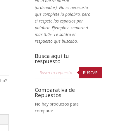
en la barra lateral
(ordenador). No
es necesario
que complete la palabra, pero
si respete los espacios por
palabra. Ejemplos: «embra d
max 3.0». Le saldrá el
respuesto que buscaba.
Busca aquí tu
respuesto
Búsqueda
de
BUSCAR
productos
php?
Comparativa de
Repuestos
No hay productos para
comparar