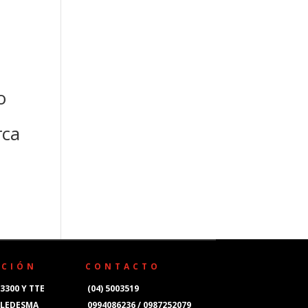
o
ca
CCIÓN
CONTACTO
3300 Y TTE
(04) 5003519
 LEDESMA
0994086236 / 0987252079