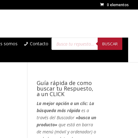
0 elementos
Búsqueda
es somos
Contacto
de
BUSCAR
productos
Guía rápida de como
buscar tu Respuesto,
a un CLICK
La mejor opción a un clic: La
búsqueda más rápida
es a
través del Buscador
«busca un
producto»
que está en barra
de menú (móvil y ordenador) o