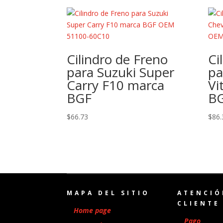
Cilindro de Freno
Ci
para Suzuki Super
pa
Carry F10 marca
Vi
BGF
B
$
66.73
$
86.
MAPA DEL SITIO
ATENCIÓ
CLIENTE
Home page
Pago