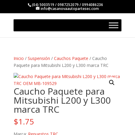
(04) 5003519 / 0987252079 / 0994086236
info@casanovaautopartesec.com
Inicio
/
Suspensión
/
Cauchos Paquete
/ Caucho
Paquete para Mitsubishi L200 y L300 marca TRC
Caucho Paquete para
Mitsubishi L200 y L300
marca TRC
$
1.75
Marca:
Repuestos TRC