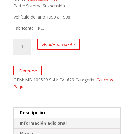
Parte: Sistema Suspensión
Vehículo del año 1990 a 1998.
Fabricante TRC.
Caucho
Añadir al carrito
Paquete
para
Mitsubishi
L200
Compara
y
OEM:
MB-109529
SKU:
CA1629
Categoría:
Cauchos
L300
Paquete
marca
TRC
cantidad
Descripción
Información adicional
Marca