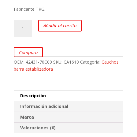
Fabricante TRG.
Caucho
Añadir al carrito
Barra
Estabilizadora
para
Chevrolet
Compara
Swift
OEM:
42431-70C00
SKU:
CA1610
Categoría:
Cauchos
1.6L
barra estabilizadora
marca
TRG
cantidad
Descripción
Información adicional
Marca
Valoraciones (0)