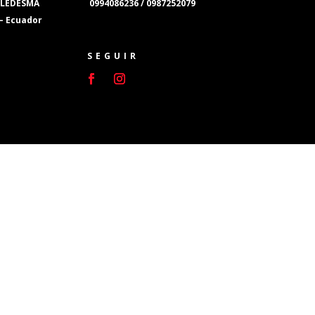
 LEDESMA
0994086236 / 0987252079
 – Ecuador
SEGUIR