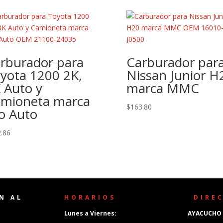
rburador para
Carburador par
yota 1200 2K,
Nissan Junior H
 Auto y
marca MMC
mioneta marca
$
163.80
o Auto
.86
N AL
HORARIOS
DIRE
Lunes a Viernes:
AYACUCHO 