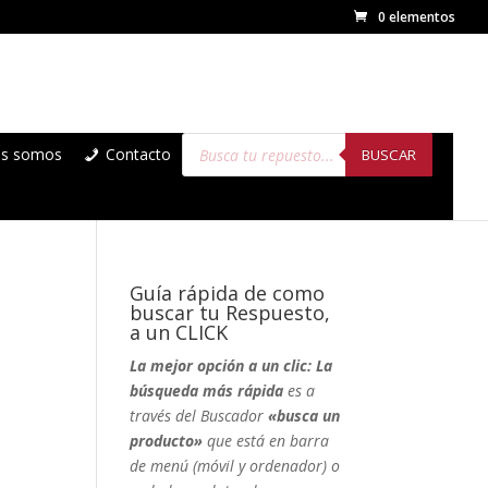
0 elementos
Búsqueda
es somos
Contacto
de
BUSCAR
productos
Guía rápida de como
buscar tu Respuesto,
a un CLICK
La mejor opción a un clic: La
búsqueda más rápida
es a
través del Buscador
«busca un
producto»
que está en barra
de menú (móvil y ordenador) o