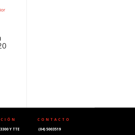
a
20
CCIÓN
CONTACTO
3300 Y TTE
(04) 5003519