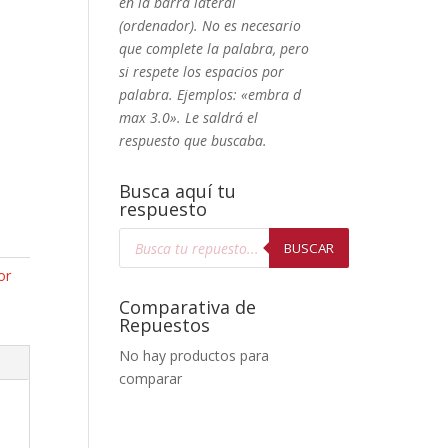
en la barra lateral
(ordenador). No
es necesario
que complete la palabra, pero
si respete los espacios por
palabra. Ejemplos: «embra d
max 3.0». Le saldrá el
respuesto que buscaba.
Busca aquí tu
respuesto
Búsqueda
de
BUSCAR
productos
or
Comparativa de
Repuestos
No hay productos para
comparar