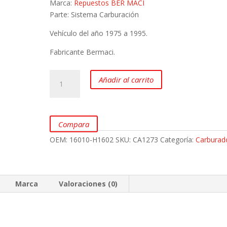
Marca:
Repuestos BER MACI
Parte: Sistema Carburación
Vehículo del año 1975 a 1995.
Fabricante Bermaci.
Carburador
Añadir al carrito
para
Datsun
1200
y
Compara
120Y
OEM:
16010-H1602
SKU:
CA1273
Categoría:
Carburad
marca
Bermaci
cantidad
Marca
Valoraciones (0)