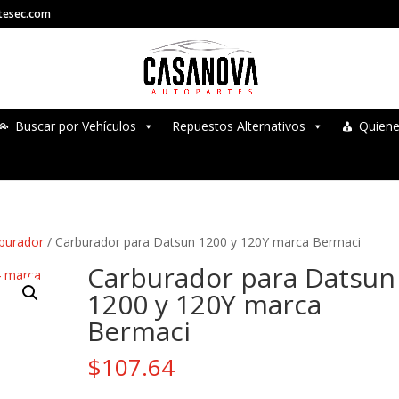
tesec.com
Buscar por Vehículos
Repuestos Alternativos
Quien
burador
/ Carburador para Datsun 1200 y 120Y marca Bermaci
Carburador para Datsun
1200 y 120Y marca
Bermaci
$
107.64