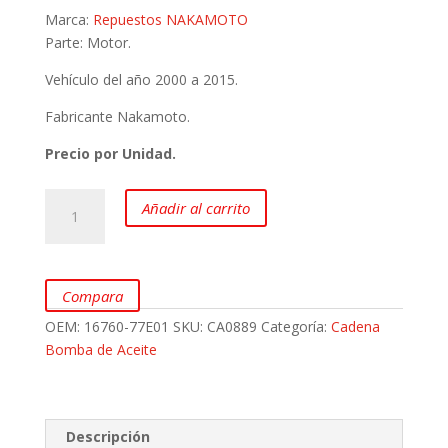
Marca:
Repuestos NAKAMOTO
Parte: Motor.
Vehículo del año 2000 a 2015.
Fabricante Nakamoto.
Precio por Unidad.
Cadena
Añadir al carrito
Bomba
de
Aceite
para
Compara
CHEVROLET
OEM:
16760-77E01
SKU:
CA0889
Categoría:
Cadena
Gran
Bomba de Aceite
Vitara
marca
Nakamoto
cantidad
Descripción