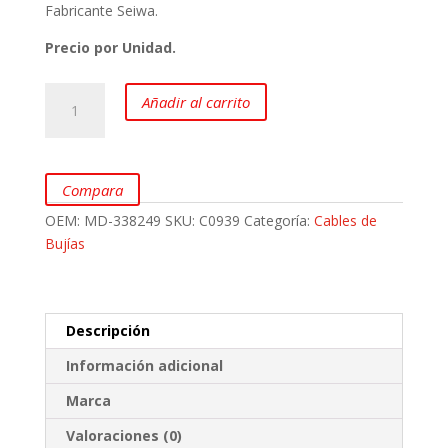
Fabricante Seiwa.
Precio por Unidad.
Cable
Añadir al carrito
de
bujías
para
MITSUBISHI
Compara
Montero
OEM:
MD-338249
SKU:
C0939
Categoría:
Cables de
3.0L
Bujías
y
Blíster
marca
SEIWA
Descripción
cantidad
Información adicional
Marca
Valoraciones (0)