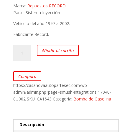
Marca:
Repuestos RECORD
Parte: Sistema Inyección
Vehículo del año 1997 a 2002.
Fabricante Record.
Bomba
Añadir al carrito
de
Combustible
para
Nissan
Compara
Sentra
https://casanovaautopartesec.com/wp-
B15
admin/admin.php?page=smush-integrations
17040-
1.8L
8U002
SKU:
CA1643
Categoría:
Bomba de Gasolina
marca
Record
cantidad
Descripción