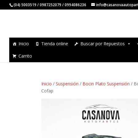
(04) 5003519 / 0987252079 / 0994086236
info@casanovaautopar
Inicio
Tienda online
Buscar por Repuestos
Carrito
Inicio
/
Suspensión
/
Bocin Plato Suspensión
/ B
Cofap