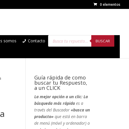
0 elementos
Búsqueda
es somos
Contacto
de
BUSCAR
productos
Guía rápida de como
a
buscar tu Respuesto,
a un CLICK
La mejor opción a un clic: La
búsqueda más rápida
es a
través del Buscador
«busca un
ca
producto»
que está en barra
de menú (móvil y ordenador) o