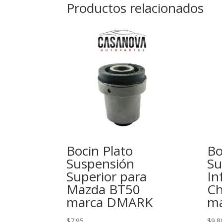
Productos relacionados
Bocin Plato
Bo
Suspensión
Su
Superior para
In
Mazda BT50
Ch
marca DMARK
ma
$
7.95
$
9.8