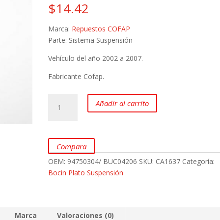
$
14.42
Marca:
Repuestos COFAP
Parte: Sistema Suspensión
Vehículo del año 2002 a 2007.
Fabricante Cofap.
Bocin
Añadir al carrito
Puente
Pósterior
para
Chevrolet
Compara
Corsa
OEM:
94750304/ BUC04206
SKU:
CA1637
Categoría:
Evolution
Bocin Plato Suspensión
1.4
y
1.8L
marca
Marca
Valoraciones (0)