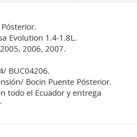
Cofap
cantidad
Pósterior.
sa Evolution 1.4-1.8L.
 2005, 2006, 2007.
/ BUC04206.
nsión/ Bocin Puente Pósterior.
en todo el Ecuador y entrega
.