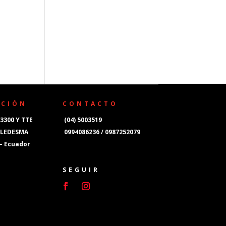
CCIÓN
CONTACTO
3300 Y TTE
(04) 5003519
 LEDESMA
0994086236 / 0987252079
 – Ecuador
SEGUIR