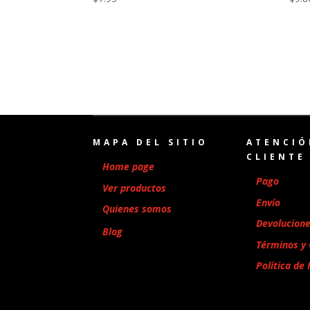
MAPA DEL SITIO
ATENCIÓ
CLIENTE
Home page
Pago
Ver productos
Envío
Quienes somos
Devolucion
Blog
Términos y 
Política de 