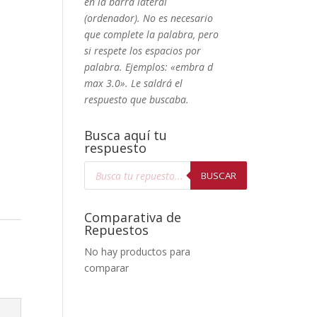
en la barra lateral
(ordenador). No
es necesario
que complete la palabra, pero
si respete los espacios por
palabra. Ejemplos: «embra d
max 3.0». Le saldrá el
respuesto que buscaba.
Busca aquí tu
respuesto
Búsqueda
de
BUSCAR
productos
Comparativa de
Repuestos
No hay productos para
comparar