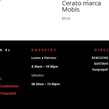
Cerato marca
Mobis
$
9.05
N AL
HORARIOS
DIRE
Lunes a Viernes:
AYACUCHO 
GUSTAVO
8:30am – 18:00pm
Guayaquil
Sábados
es
08:30am – 15:00pm
Condiciones
Privacidad