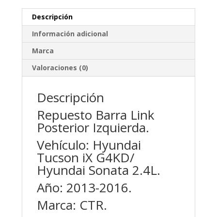
y
Hyundai
Descripción
Sonata
Información adicional
2.4L
marca
Marca
CTR
Valoraciones (0)
cantidad
Descripción
Repuesto Barra Link
Posterior Izquierda.
Vehículo: Hyundai
Tucson iX G4KD/
Hyundai Sonata 2.4L.
Año: 2013-2016.
Marca: CTR.