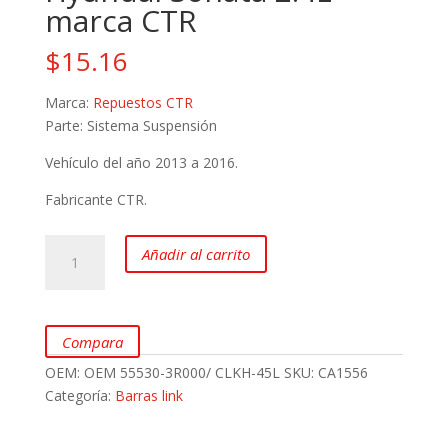
marca CTR
$
15.16
Marca:
Repuestos CTR
Parte: Sistema Suspensión
Vehículo del año 2013 a 2016.
Fabricante CTR.
Barra
Añadir al carrito
Link
Posterior
Izquierda
para
Compara
Hyundai
OEM:
OEM 55530-3R000/ CLKH-45L
SKU:
CA1556
Tucson
Categoría:
Barras link
iX
G4KD