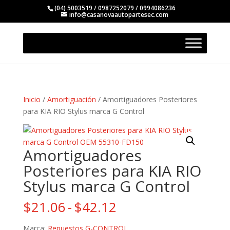
(04) 5003519 / 0987252079 / 0994086236
info@casanovaautopartesec.com
Inicio
/
Amortiguación
/ Amortiguadores Posteriores
para KIA RIO Stylus marca G Control
Amortiguadores
Posteriores para KIA RIO
Stylus marca G Control
Rango
$
21.06
-
$
42.12
de
Marca:
Repuestos G-CONTROL