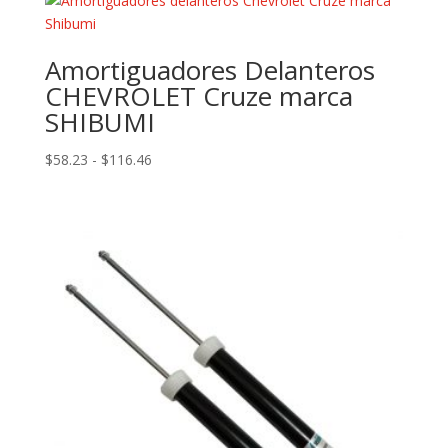
Amortiguadores Delanteros
CHEVROLET Cruze marca
SHIBUMI
Rango
$
58.23
-
$
116.46
de
precios:
desde
$58.23
hasta
$116.46