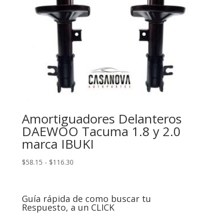
Amortiguadores Delanteros
DAEWOO Tacuma 1.8 y 2.0
marca IBUKI
Rango
$
58.15
-
$
116.30
de
precios:
desde
Guía rápida de como buscar tu
$58.15
Respuesto, a un CLICK