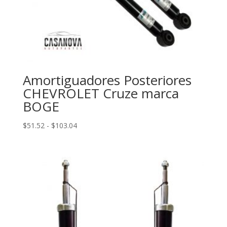
Amortiguadores Posteriores
CHEVROLET Cruze marca
BOGE
Rango
$
51.52
-
$
103.04
de
precios:
desde
$51.52
hasta
$103.04