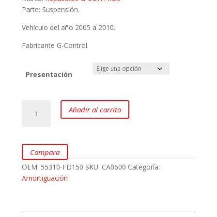
precios:
desde
Parte: Suspensión.
$21.06
Vehículo del año 2005 a 2010.
hasta
$42.12
Fabricante G-Control.
Presentación
Amortiguadores
Añadir al carrito
Posteriores
para
KIA
RIO
Compara
Stylus
OEM:
55310-FD150
SKU:
CA0600
Categoría:
marca
Amortiguación
G
Control
cantidad