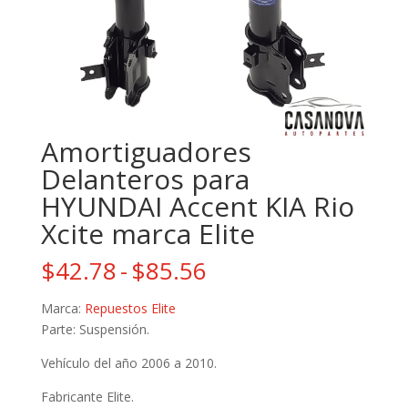
Amortiguadores
Delanteros para
HYUNDAI Accent KIA Rio
Xcite marca Elite
Rango
$
42.78
-
$
85.56
de
precios:
Marca:
Repuestos Elite
desde
Parte: Suspensión.
$42.78
Vehículo del año 2006 a 2010.
hasta
$85.56
Fabricante Elite.