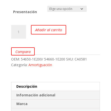
Presentación
Amortiguadores
Añadir al carrito
Delanteros
para
HYUNDAI
Accent
Compara
KIA
OEM:
54650-1E200/ 54660-1E200
SKU:
CA0581
Rio
Categoría:
Amortiguación
Xcite
marca
Elite
cantidad
Descripción
Información adicional
Marca