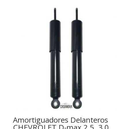
precios:
desde
$42.86
hasta
$85.72
Amortiguadores Delanteros
CHEVROLET D-max 2.5, 3.0,