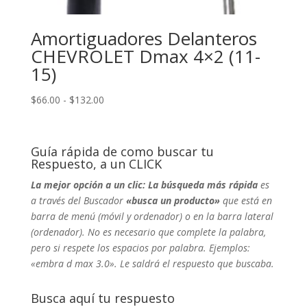
Amortiguadores Delanteros
CHEVROLET Dmax 4×2 (11-
15)
Rango
$
66.00
-
$
132.00
de
precios:
desde
Guía rápida de como buscar tu
$66.00
Respuesto, a un CLICK
hasta
La mejor opción a un clic: La búsqueda más rápida
es
$132.00
a través del Buscador
«busca un producto»
que está en
barra de menú (móvil y ordenador) o en la barra lateral
(ordenador). No
es necesario que complete la palabra,
pero si respete los espacios por palabra. Ejemplos:
«embra d max 3.0». Le saldrá el respuesto que buscaba.
Busca aquí tu respuesto