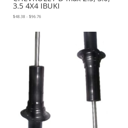
3.5 4X4 IBUKI
Rango
$
48.38
-
$
96.76
de
precios:
desde
$48.38
hasta
$96.76